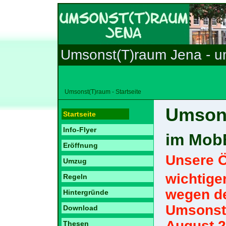
Umsonst(T)raum Jena - u
Umsonst(T)raum - Startseite
Umson
Startseite
Info-Flyer
im MobB
Eröffnung
Unsere Ö
Umzug
wichtige
Regeln
wegen de
Hintergründe
Umsonstl
Download
August 2
Thesen