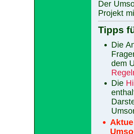
Der Umson
Projekt m
Tipps f
Die An
Frage
dem U
Regel
Die
Hi
enthal
Darst
Umson
Aktue
Umson