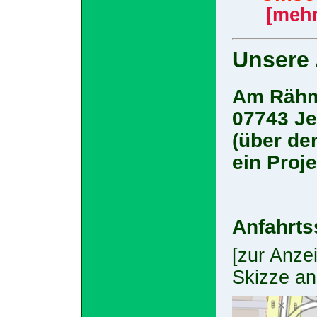
[mehr.
Unsere 
Am Rähm
07743 J
(über de
ein Proj
Anfahrts
[zur Anze
Skizze an