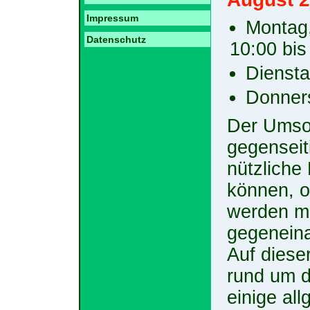
Impressum
Montag,
Datenschutz
10:00 bis
Diensta
Donners
Der Umson
gegenseit
nützlich
können, o
werden mu
gegenein
Auf diese
rund um 
einige al